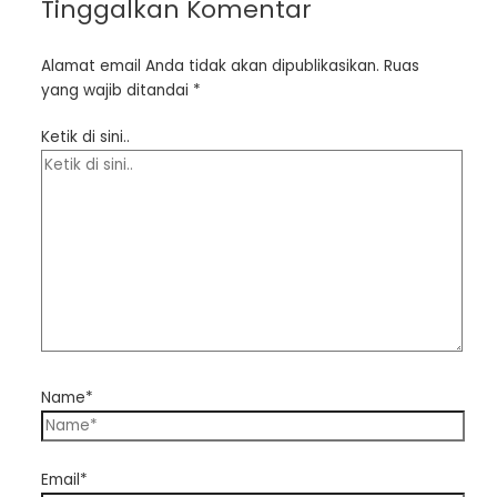
Tinggalkan Komentar
Alamat email Anda tidak akan dipublikasikan.
Ruas
yang wajib ditandai
*
Ketik di sini..
Name*
Email*