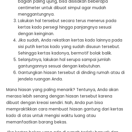
bagian paling ujung, bisa disisakan beberapa
centimeter untuk dibuat simpul agar mudah
menggantungnya.
Lakukan hal tersebut secara terus menerus pada
kertas kado persegi hingga panjangnya sesuai
dengan keinginan.
Jika sudah, Anda rekatkan kertas kado lainnya pada
sisi putih kertas kado yang sudah disusun tersebut.
Sehingga kertas kadonya, bermotif bolak balik.
Selanjutnya, lakukan hal serupa sampai jumlah
gantungannya sesuai dengan kebutuhan.
Gantungkan hiasan tersebut di dinding rumah atau di
jendela ruangan Anda.
Mana hiasan yang paling menarik? Tentunya, Anda akan
merasa lebih senang dengan hiasan tersebut karena
dibuat dengan kreasi sendiri. Nah, Anda pun bisa
mempraktikkan cara membuat hiasan gantung dari kertas
kado di atas untuk mengisi waktu luang atau
memanfaatkan barang bekas.