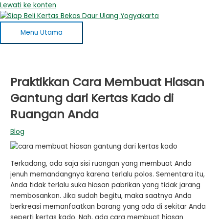
Lewati ke konten
Menu Utama
Praktikkan Cara Membuat Hiasan
Gantung dari Kertas Kado di
Ruangan Anda
Blog
Terkadang, ada saja sisi ruangan yang membuat Anda
jenuh memandangnya karena terlalu polos. Sementara itu,
Anda tidak terlalu suka hiasan pabrikan yang tidak jarang
membosankan. Jika sudah begitu, maka saatnya Anda
berkreasi memanfaatkan barang yang ada di sekitar Anda
seperti kertas kado. Nah, ada cara membuat hiasan