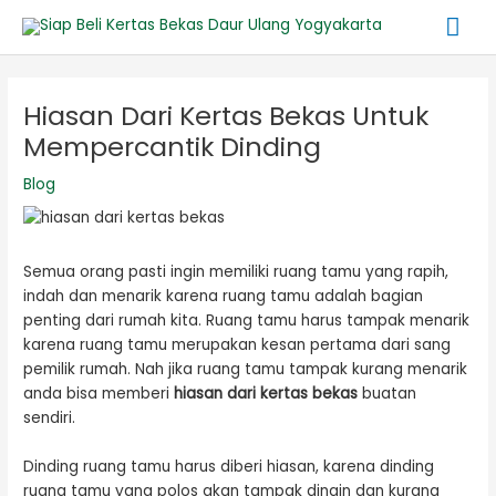
Lewati
Me
ke
konten
Ut
Post
navigation
Hiasan Dari Kertas Bekas Untuk
Mempercantik Dinding
Blog
Semua orang pasti ingin memiliki ruang tamu yang rapih,
indah dan menarik karena ruang tamu adalah bagian
penting dari rumah kita. Ruang tamu harus tampak menarik
karena ruang tamu merupakan kesan pertama dari sang
pemilik rumah. Nah jika ruang tamu tampak kurang menarik
anda bisa memberi
hiasan dari kertas bekas
buatan
sendiri.
Dinding ruang tamu harus diberi hiasan, karena dinding
ruang tamu yang polos akan tampak dingin dan kurang