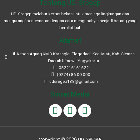
Tentang UD. Sregep
UD. Sregep melebur kertas bekas untuk menjaga lingkungan dan
mengurangi pencemaran dengan cara mengubahya menjadi barang yang
bernilai jual.
Alamat
Jl. Kebon Agung KM 3 Karanglo, Tlogodadi, Kec. Mlati, Kab. Sleman,
Daerah Itimewa Yogyakarta
082216161622
(0274) 86 00 000
udsregep138@gmail.com
Social Media
F
I
W
a
n
h
c
s
a
e
t
t
Copyright © 2026 UD. SREGEP