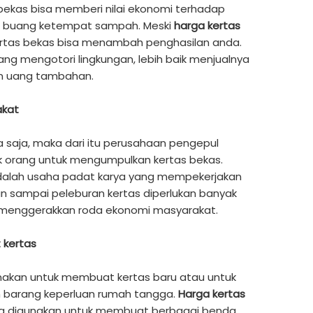
ekas bisa memberi nilai ekonomi terhadap
di buang ketempat sampah. Meski
harga kertas
kertas bekas bisa menambah penghasilan anda.
g mengotori lingkungan, lebih baik menjualnya
n uang tambahan.
akat
 saja, maka dari itu perusahaan pengepul
 orang untuk mengumpulkan kertas bekas.
dalah usaha padat karya yang mempekerjakan
an sampai peleburan kertas diperlukan banyak
u menggerakkan roda ekonomi masyarakat.
 kertas
unakan untuk membuat kertas baru atau untuk
barang keperluan rumah tangga.
Harga kertas
bisa digunakan untuk membuat berbagai benda