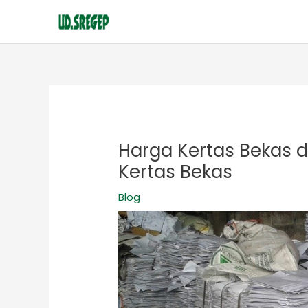
Lewati
ke
konten
Post
navigation
Harga Kertas Bekas 
Kertas Bekas
Blog