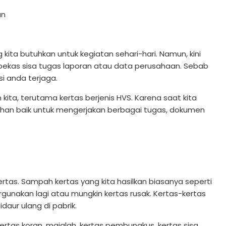
kita butuhkan untuk kegiatan sehari-hari. Namun, kini
s bekas sisa tugas laporan atau data perusahaan. Sebab
si anda terjaga.
ta, terutama kertas berjenis HVS. Karena saat kita
uhan baik untuk mengerjakan berbagai tugas, dokumen
rtas. Sampah kertas yang kita hasilkan biasanya seperti
pergunakan lagi atau mungkin kertas rusak. Kertas-kertas
daur ulang di pabrik.
rtas koran, majalah, kertas pembungkus, kertas sisa