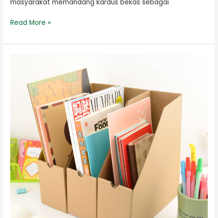
masyarakat memandang kardus bekas sebagai
Read More »
Cara
Membuat
Rak
Buku
Mini
Dari
Kardus
Bekas