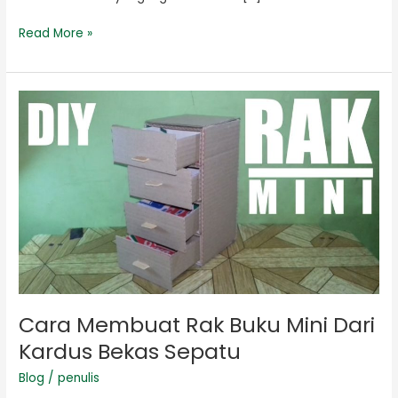
Read More »
Cara
Membuat
Rak
Buku
Mini
Dari
Kardus
Bekas
Sepatu
Cara Membuat Rak Buku Mini Dari
Kardus Bekas Sepatu
Blog
/
penulis