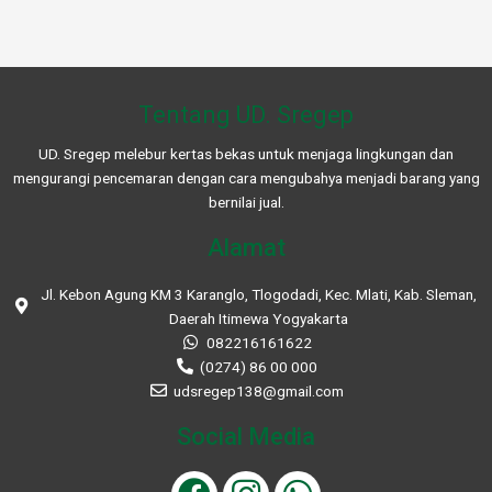
Tentang UD. Sregep
UD. Sregep melebur kertas bekas untuk menjaga lingkungan dan
mengurangi pencemaran dengan cara mengubahya menjadi barang yang
bernilai jual.
Alamat
Jl. Kebon Agung KM 3 Karanglo, Tlogodadi, Kec. Mlati, Kab. Sleman,
Daerah Itimewa Yogyakarta
082216161622
(0274) 86 00 000
udsregep138@gmail.com
Social Media
F
I
W