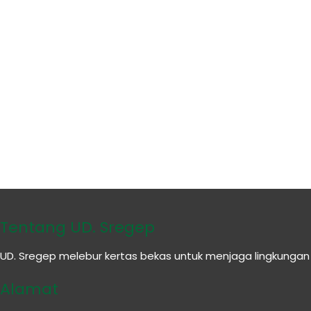
Tentang UD. Sregep
UD. Sregep melebur kertas bekas untuk menjaga lingkunga
Alamat