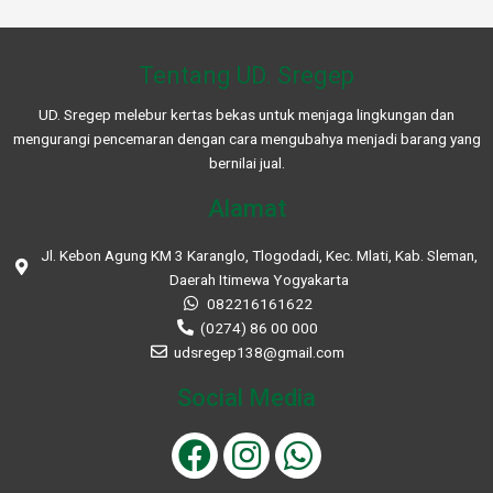
Tentang UD. Sregep
UD. Sregep melebur kertas bekas untuk menjaga lingkungan dan
mengurangi pencemaran dengan cara mengubahya menjadi barang yang
bernilai jual.
Alamat
Jl. Kebon Agung KM 3 Karanglo, Tlogodadi, Kec. Mlati, Kab. Sleman,
Daerah Itimewa Yogyakarta
082216161622
(0274) 86 00 000
udsregep138@gmail.com
Social Media
F
I
W
a
n
h