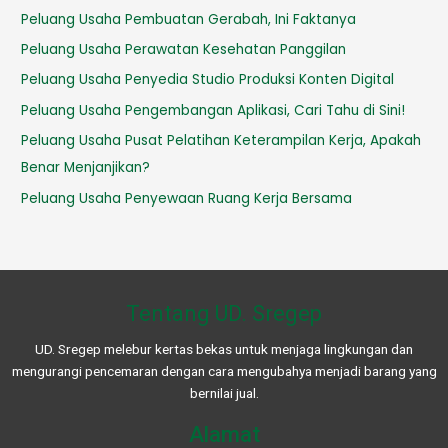
Peluang Usaha Pembuatan Gerabah, Ini Faktanya
Peluang Usaha Perawatan Kesehatan Panggilan
Peluang Usaha Penyedia Studio Produksi Konten Digital
Peluang Usaha Pengembangan Aplikasi, Cari Tahu di Sini!
Peluang Usaha Pusat Pelatihan Keterampilan Kerja, Apakah
Benar Menjanjikan?
Peluang Usaha Penyewaan Ruang Kerja Bersama
Tentang UD. Sregep
UD. Sregep melebur kertas bekas untuk menjaga lingkungan dan
mengurangi pencemaran dengan cara mengubahya menjadi barang yang
bernilai jual.
Alamat