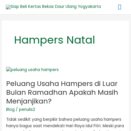
Lewati
Me
ke
konten
Ut
Hampers Natal
Peluang
Usaha
Peluang Usaha Hampers di Luar
Hampers
di
Bulan Ramadhan Apakah Masih
Luar
Menjanjikan?
Bulan
Ramadhan
Blog
/
penulis2
Apakah
Tidak sedikit yang berpikir bahwa peluang usaha hampers
Masih
hanya bagus saat mendekati Hari Raya Idul Fitri. Meski para
Menjanjikan?