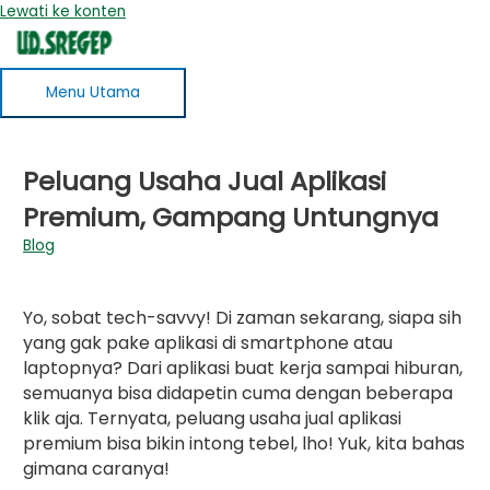
Lewati ke konten
Menu Utama
Peluang Usaha Jual Aplikasi
Premium, Gampang Untungnya
Blog
Yo, sobat tech-savvy! Di zaman sekarang, siapa sih
yang gak pake aplikasi di smartphone atau
laptopnya? Dari aplikasi buat kerja sampai hiburan,
semuanya bisa didapetin cuma dengan beberapa
klik aja. Ternyata, peluang usaha jual aplikasi
premium bisa bikin intong tebel, lho! Yuk, kita bahas
gimana caranya!