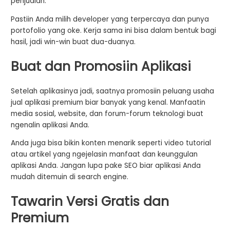
penjualan.
Pastiin Anda milih developer yang terpercaya dan punya
portofolio yang oke. Kerja sama ini bisa dalam bentuk bagi
hasil, jadi win-win buat dua-duanya.
Buat dan Promosiin Aplikasi
Setelah aplikasinya jadi, saatnya promosiin peluang usaha
jual aplikasi premium biar banyak yang kenal. Manfaatin
media sosial, website, dan forum-forum teknologi buat
ngenalin aplikasi Anda.
Anda juga bisa bikin konten menarik seperti video tutorial
atau artikel yang ngejelasin manfaat dan keunggulan
aplikasi Anda. Jangan lupa pake SEO biar aplikasi Anda
mudah ditemuin di search engine.
Tawarin Versi Gratis dan
Premium