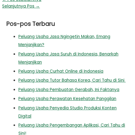
Selanjutnya Pos
→
Pos-pos Terbaru
Peluang Usaha Jasa Ngingetin Makan, Emang
Menjanjikan?
Peluang Usaha Jasa Suruh di Indonesia, Benarkah
Menjanjikan
Peluang Usaha Curhat Online di Indonesia
Peluang Usaha Tutor Bahasa Korea, Cari Tahu di Sini
Peluang Usaha Pembuatan Gerabah, Ini Faktanya
Peluang Usaha Perawatan Kesehatan Panggilan
Peluang Usaha Penyedia Studio Produksi Konten
Digital
Peluang Usaha Pengembangan Aplikasi, Cari Tahu di
Sini!