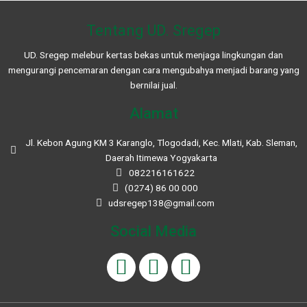
Tentang UD. Sregep
UD. Sregep melebur kertas bekas untuk menjaga lingkungan dan
mengurangi pencemaran dengan cara mengubahya menjadi barang yang
bernilai jual.
Alamat
Jl. Kebon Agung KM 3 Karanglo, Tlogodadi, Kec. Mlati, Kab. Sleman,
Daerah Itimewa Yogyakarta
082216161622
(0274) 86 00 000
udsregep138@gmail.com
Social Media
F
I
W
a
n
h
c
s
a