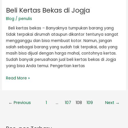
Kertas
Beli Kertas Bekas di Jogja
Bekas
di
Blog
/
penulis
Jogja
Beli kertas bekas – Banyaknya tumpukan barang yang
tidak terpakai dirumah ataupun dikantor tentunya sangat
mengganggu dan bisa membuat kotor. Namun, jangan
salah sebagai barang yang sudah tak terpakai, ada yang
masih bisa dijual dengan harga mahal, contohnya kertas.
Sudah banyak perusahaan jual beli kertas bekas di Jogja
yang bisa Anda temui. Pengertian kertas
Read More »
←
Previous
1
…
107
108
109
Next
→