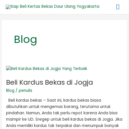
Lewati
Me
ke
konten
Ut
Post
pagination
Blog
Beli
Kardus
Beli Kardus Bekas di Jogja
Bekas
di
Blog
/
penulis
Jogja
Beli kardus bekas – Saat ini, kardus bekas biasa
dibutuhkan untuk mengemas barang, terutama untuk
pindahan. Namun, Anda tak perlu repot karena Anda bisa
mampir ke UD. Sregep untuk beli kardus bekas di Jogja. Jika
Anda memiliki kardus tak terpakai dan menumpuk banyak