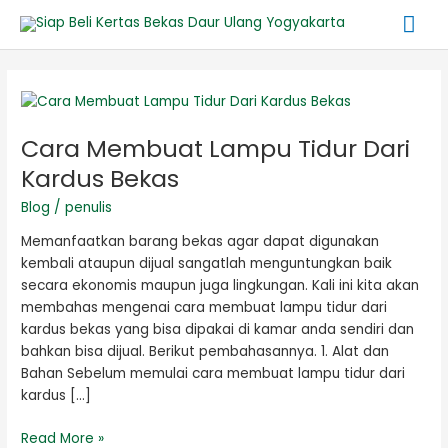
Lewati
Me
ke
konten
Ut
Post
pagination
Cara
Membuat
Cara Membuat Lampu Tidur Dari
Lampu
Tidur
Kardus Bekas
Dari
Blog
/
penulis
Kardus
Bekas
Memanfaatkan barang bekas agar dapat digunakan
kembali ataupun dijual sangatlah menguntungkan baik
secara ekonomis maupun juga lingkungan. Kali ini kita akan
membahas mengenai cara membuat lampu tidur dari
kardus bekas yang bisa dipakai di kamar anda sendiri dan
bahkan bisa dijual. Berikut pembahasannya. 1. Alat dan
Bahan Sebelum memulai cara membuat lampu tidur dari
kardus […]
Read More »