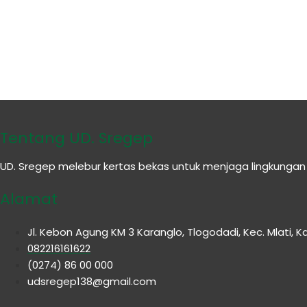
Tentang UD. Sregep
UD. Sregep melebur kertas bekas untuk menjaga lingkunga
Alamat
Jl. Kebon Agung KM 3 Karanglo, Tlogodadi, Kec. Mlati,
082216161622
(0274) 86 00 000
udsregep138@gmail.com