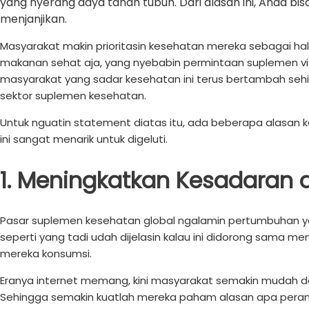
yang nyerang daya tahan tubuh. Dari alasan ini, Anda bis
menjanjikan.
Masyarakat makin prioritasin kesehatan mereka sebagai hal
makanan sehat aja, yang nyebabin permintaan suplemen vita
masyarakat yang sadar kesehatan ini terus bertambah sehin
sektor suplemen kesehatan.
Untuk nguatin statement diatas itu, ada beberapa alasan k
ini sangat menarik untuk digeluti.
1. Meningkatkan Kesadaran
Pasar suplemen kesehatan global ngalamin pertumbuhan yan
seperti yang tadi udah dijelasin kalau ini didorong sama
mereka konsumsi.
Eranya internet memang, kini masyarakat semakin mudah d
Sehingga semakin kuatlah mereka paham alasan apa peran