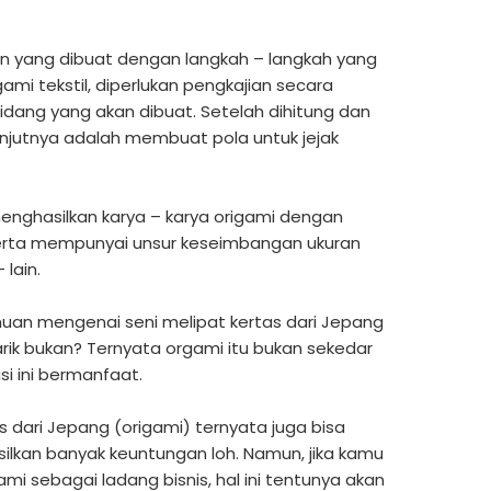
rn yang dibuat dengan langkah – langkah yang
mi tekstil, diperlukan pengkajian secara
 bidang yang akan dibuat. Setelah dihitung dan
lanjutnya adalah membuat pola untuk jejak
menghasilkan karya – karya origami dengan
serta mempunyai unsur keseimbangan ukuran
 lain.
tahuan mengenai
seni melipat kertas dari Jepang
rik bukan? Ternyata orgami itu bukan sekedar
si ini bermanfaat.
as dari Jepang
(origami) ternyata juga bisa
silkan banyak keuntungan loh. Namun, jika kamu
ami sebagai ladang bisnis, hal ini tentunya akan