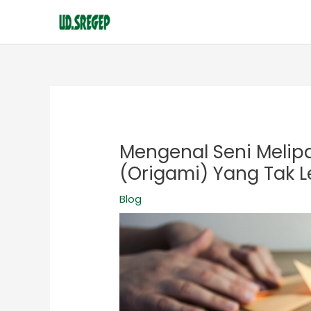
Lewati
ke
konten
Post
navigation
Mengenal Seni Melipa
(Origami) Yang Tak 
Blog