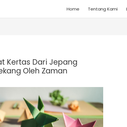
Home
Tentang Kami
t Kertas Dari Jepang
Lekang Oleh Zaman