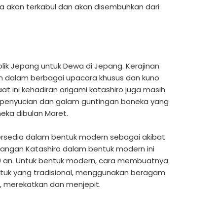
 akan terkabul dan akan disembuhkan dari
ik Jepang untuk Dewa di Jepang. Kerajinan
an dalam berbagai upacara khusus dan kuno
 saat ini kehadiran origami katashiro juga masih
a penyucian dan galam guntingan boneka yang
neka dibulan Maret.
 tersedia dalam bentuk modern sebagai akibat
ngan Katashiro dalam bentuk modern ini
50 an. Untuk bentuk modern, cara membuatnya
ntuk yang tradisional, menggunakan beragam
, merekatkan dan menjepit.