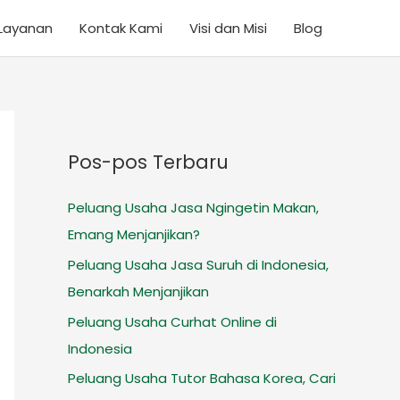
Layanan
Kontak Kami
Visi dan Misi
Blog
Pos-pos Terbaru
Peluang Usaha Jasa Ngingetin Makan,
Emang Menjanjikan?
Peluang Usaha Jasa Suruh di Indonesia,
Benarkah Menjanjikan
Peluang Usaha Curhat Online di
Indonesia
Peluang Usaha Tutor Bahasa Korea, Cari