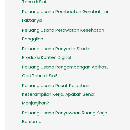
Tahu di Sini
Peluang Usaha Pembuatan Gerabah, Ini
Faktanya
Peluang Usaha Perawatan Kesehatan
Panggilan
Peluang Usaha Penyedia Studio
Produksi Konten Digital
Peluang Usaha Pengembangan Aplikasi,
Cari Tahu di Sini!
Peluang Usaha Pusat Pelatihan
Keterampilan Kerja, Apakah Benar
Menjanjikan?
Peluang Usaha Penyewaan Ruang Kerja
Bersama