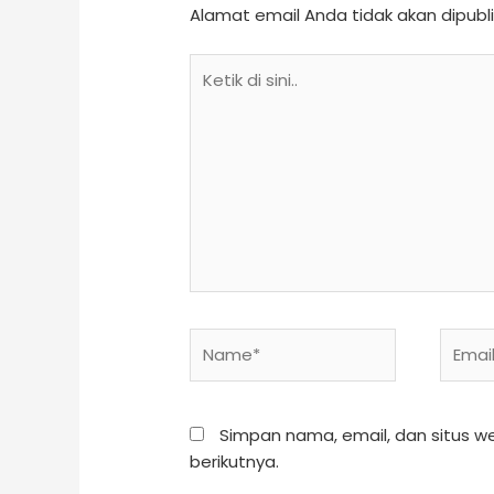
Alamat email Anda tidak akan dipubli
Ketik
di
sini..
Name*
Email*
Simpan nama, email, dan situs 
berikutnya.