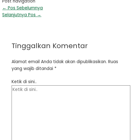
Post navigation
←
Pos Sebelumnya
Selanjutnya Pos
→
Tinggalkan Komentar
Alamat email Anda tidak akan dipublikasikan.
Ruas
yang wajib ditandai
*
Ketik di sini..