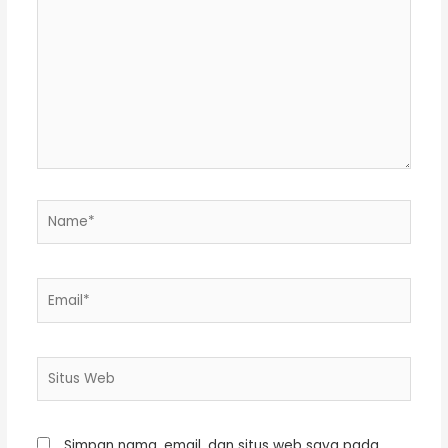
di
sini..
Name*
Email*
Situs
Web
Simpan nama, email, dan situs web saya pada