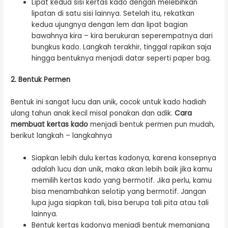
Lipat kedua sisi kertas kado dengan melebihkan
lipatan di satu sisi lainnya. Setelah itu, rekatkan
kedua ujungnya dengan lem dan lipat bagian
bawahnya kira – kira berukuran seperempatnya dari
bungkus kado. Langkah terakhir, tinggal rapikan saja
hingga bentuknya menjadi datar seperti paper bag.
2. Bentuk Permen
Bentuk ini sangat lucu dan unik, cocok untuk kado hadiah
ulang tahun anak kecil misal ponakan dan adik.
Cara
membuat kertas kado
menjadi bentuk permen pun mudah,
berikut langkah – langkahnya
Siapkan lebih dulu kertas kadonya, karena konsepnya
adalah lucu dan unik, maka akan lebih baik jika kamu
memilih kertas kado yang bermotif. Jika perlu, kamu
bisa menambahkan selotip yang bermotif. Jangan
lupa juga siapkan tali, bisa berupa tali pita atau tali
lainnya.
Bentuk kertas kadonya menjadi bentuk memanjang