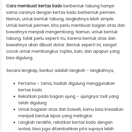
Cara membuat kertas kado
berbentuk tabung hampir
sama caranya dengan kertas kado berbentuk permen.
Namun, untuk bentuk tabung, langkahnya lebih simple.
Untuk bentuk permen, kita perlu membuat bagian atas dan
bawahnya menjadi mengembang. Namun, untuk bentuk
tabung, tidak perlu seperti itu, karena bentuk atas dan
bawahnya akan dibuat datar. Bentuk seperti ini, sangat
cocok untuk membungkus toples, kain, dan apapun yang
bisa digulung.
Secara lengkap, berikut adalah langkah – langkahnya,
Pertama – tama, hadiah digulung menggunakan
kertas kado
Rekatkan pada bagian ujung – ujungnya tadi yang
telah digulung
Untuk bagaian atas dan bawah, kamu bisa kreasikan
menjadi bentuk kipas yang melingkar
Langkah terakhir, rekatkan kertas kado dengan
isolasi, bisa juga ditambahkan pita supaya lebih