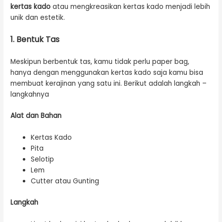
kertas kado
atau mengkreasikan kertas kado menjadi lebih
unik dan estetik.
1. Bentuk Tas
Meskipun berbentuk tas, kamu tidak perlu paper bag,
hanya dengan menggunakan kertas kado saja kamu bisa
membuat kerajinan yang satu ini. Berikut adalah langkah –
langkahnya
Alat dan Bahan
Kertas Kado
Pita
Selotip
Lem
Cutter atau Gunting
Langkah