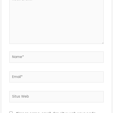
di
sini..
Name*
Email*
Situs
Web