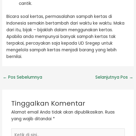
cantik.
Bicara soal kertas, permasalahan sampah kertas di
Indonesia semakin bertambah dari waktu ke waktu. Maka
dari itu, bijak – bijaklah dalam menggunakan kertas.
Apabila anda mempunyai banyak sampah kertas tak
terpakai, percayakan saja kepada UD Sregep untuk
mengelola sampah kertas menjadi barang yang lebih
bernilai.
←
Pos Sebelumnya
Selanjutnya Pos
→
Tinggalkan Komentar
Alamat email Anda tidak akan dipublikasikan.
Ruas
yang wajib ditandai
*
Ketik