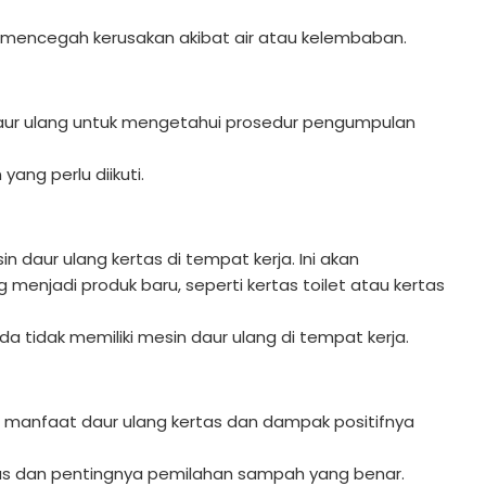
k mencegah kerusakan akibat air atau kelembaban.
daur ulang untuk mengetahui prosedur pengumpulan
ang perlu diikuti.
 daur ulang kertas di tempat kerja. Ini akan
enjadi produk baru, seperti kertas toilet atau kertas
a tidak memiliki mesin daur ulang di tempat kerja.
g manfaat daur ulang kertas dan dampak positifnya
tas dan pentingnya pemilahan sampah yang benar.