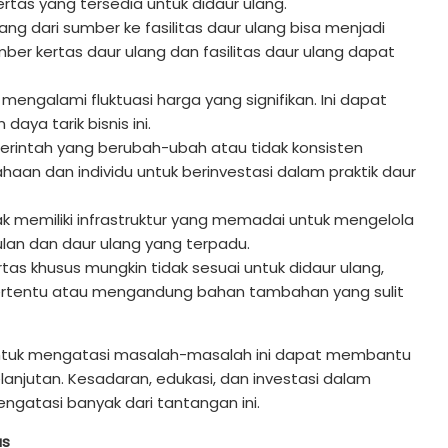
ertas yang tersedia untuk didaur ulang.
ang dari sumber ke fasilitas daur ulang bisa menjadi
ber kertas daur ulang dan fasilitas daur ulang dapat
 mengalami fluktuasi harga yang signifikan. Ini dapat
aya tarik bisnis ini.
merintah yang berubah-ubah atau tidak konsisten
aan dan individu untuk berinvestasi dalam praktik daur
k memiliki infrastruktur yang memadai untuk mengelola
ulan dan daur ulang yang terpadu.
tas khusus mungkin tidak sesuai untuk didaur ulang,
 tertentu atau mengandung bahan tambahan yang sulit
untuk mengatasi masalah-masalah ini dapat membantu
lanjutan. Kesadaran, edukasi, dan investasi dalam
ngatasi banyak dari tantangan ini.
as