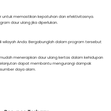
r untuk memastikan kepatuhan dan efektivitasnya.
gram daur ulang jika diperlukan.
di wilayah Anda. Bergabunglah dalam program tersebut
n mudah menerapkan daur ulang kertas dalam kehidupan
berkelanjutan dapat membantu mengurangi dampak
 sumber daya alam.