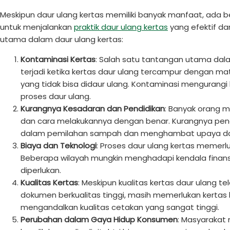
Meskipun daur ulang kertas memiliki banyak manfaat, ada
untuk menjalankan
praktik daur ulang kertas
yang efektif da
utama dalam daur ulang kertas:
Kontaminasi Kertas
: Salah satu tantangan utama dalam
terjadi ketika kertas daur ulang tercampur dengan ma
yang tidak bisa didaur ulang. Kontaminasi mengurangi 
proses daur ulang.
Kurangnya Kesadaran dan Pendidikan
: Banyak orang m
dan cara melakukannya dengan benar. Kurangnya pen
dalam pemilahan sampah dan menghambat upaya dau
Biaya dan Teknologi
: Proses daur ulang kertas memerlu
Beberapa wilayah mungkin menghadapi kendala finans
diperlukan.
Kualitas Kertas
: Meskipun kualitas kertas daur ulang t
dokumen berkualitas tinggi, masih memerlukan kertas b
mengandalkan kualitas cetakan yang sangat tinggi.
Perubahan dalam Gaya Hidup Konsumen
: Masyarakat 