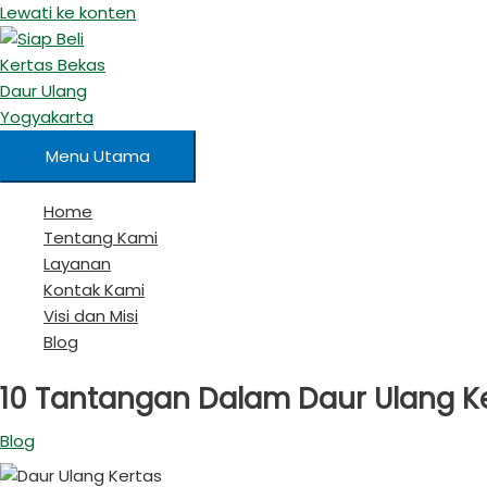
Lewati ke konten
Menu Utama
Home
Tentang Kami
Layanan
Kontak Kami
Visi dan Misi
Blog
10 Tantangan Dalam Daur Ulang K
Blog