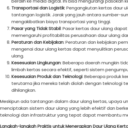
beralih ke media digital. Ini bisa mengurangi pasokan k
Transportasi dan Logistik
: Pengangkutan kertas daur ul
tantangan logistik. Jarak yang jauh antara sumber-sum
mengakibatkan biaya transportasi yang tinggi.
Pasar yang Tidak Stabil
: Pasar kertas daur ulang dapat
memengaruhi profitabilitas perusahaan daur ulang dan d
Peraturan dan Kebijakan
: Peraturan dan kebijakan pe
mengenai daur ulang kertas dapat menyulitkan perusah
ulang.
Kesesuaian Lingkungan
: Beberapa daerah mungkin tida
limbah kertas secara efektif, seperti sistem pengump
Kesesuaian Produk dan Teknologi
: Beberapa produk ker
terutama jika mereka telah diolah dengan teknologi
dihilangkan.
Meskipun ada tantangan dalam daur ulang kertas, upaya 
menciptakan sistem daur ulang yang lebih efektif dan berke
teknologi dan infrastruktur yang tepat dapat membantu me
Langkah-langkah Praktis untuk Menerapkan Daur Ulang Kert