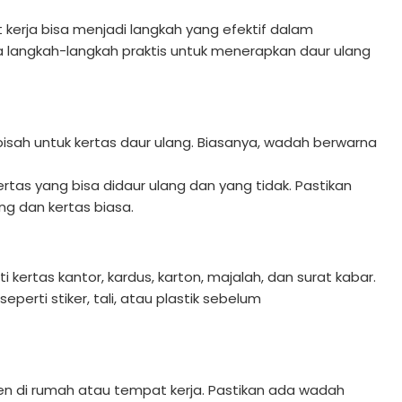
 kerja bisa menjadi langkah yang efektif dalam
a langkah-langkah praktis untuk menerapkan daur ulang
sah untuk kertas daur ulang. Biasanya, wadah berwarna
ertas yang bisa didaur ulang dan yang tidak. Pastikan
g dan kertas biasa.
ti kertas kantor, kardus, karton, majalah, dan surat kabar.
perti stiker, tali, atau plastik sebelum
en di rumah atau tempat kerja. Pastikan ada wadah